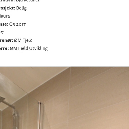
rosjekt:
Bolig
aura
nse:
Q3 2017
:
51
renør:
ØM Fjeld
rre:
ØM Fjeld Utvikling