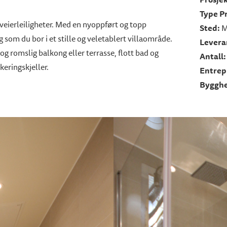
T
Type P
veierleiligheter. Med en nyoppført og topp
Sted:
M
som du bor i et stille og veletablert villaområde.
Levera
 og romslig balkong eller terrasse, flott bad og
Antall
keringskjeller.
Entrep
Bygghe