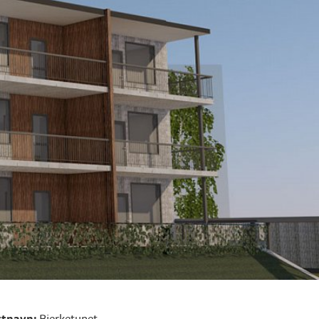
ktnavn:
Bjerketunet